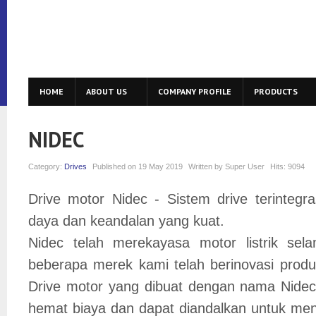
HOME
ABOUT US
COMPANY PROFILE
PRODUCTS
NIDEC
Category:
Drives
Published on
19 May 2019
Written by
Super User
Hits:
9094
Drive motor Nidec - Sistem drive terinteg
daya dan keandalan yang kuat.
Nidec telah merekayasa motor listrik se
beberapa merek kami telah berinovasi produ
Drive motor yang dibuat dengan nama Nide
hemat biaya dan dapat diandalkan untuk meng